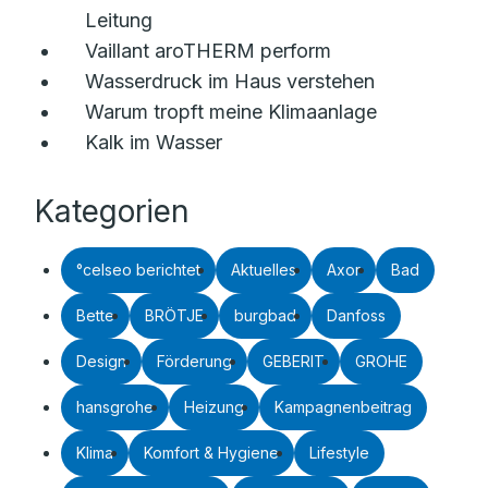
Leitung
Vaillant aroTHERM perform
Wasserdruck im Haus verstehen
Warum tropft meine Klimaanlage
Kalk im Wasser
Kategorien
°celseo berichtet
Aktuelles
Axor
Bad
Bette
BRÖTJE
burgbad
Danfoss
Design
Förderung
GEBERIT
GROHE
hansgrohe
Heizung
Kampagnenbeitrag
Klima
Komfort & Hygiene
Lifestyle