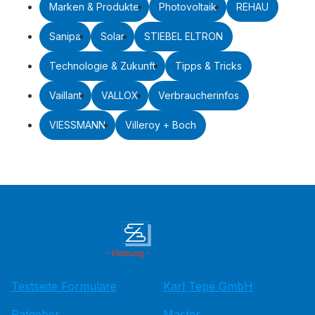
Marken & Produkte
Photovoltaik
REHAU
Sanipa
Solar
STIEBEL ELTRON
Technologie & Zukunft
Tipps & Tricks
Vaillant
VALLOX
Verbraucherinfos
VIESSMANN
Villeroy + Boch
Testseite Formulare
Karl Tepe GmbH
Ratgeber
Master