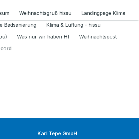
ssum
Weihnachtsgruß hissu
Landingpage Klima
ür Datenschutz 1.6.2026 umschalten
e Badsanierung
Klima & Lüftung - hissu
jou)
Was nur wir haben HI
Weihnachtspost
ecord
Karl Tepe GmbH