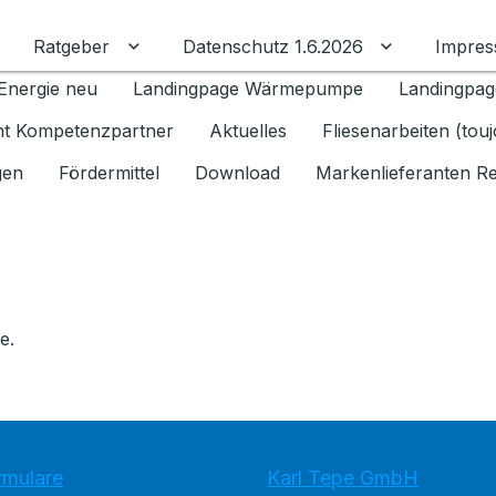
Ratgeber
Datenschutz 1.6.2026
Impre
Untermenü für Ratgeber umschalten
Untermenü f
Energie neu
Landingpage Wärmepumpe
Landingpag
ant Kompetenzpartner
Aktuelles
Fliesenarbeiten (tou
gen
Fördermittel
Download
Markenlieferanten R
e.
rmulare
Karl Tepe GmbH