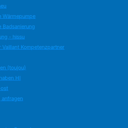
neu
e Wärmepumpe
 Badsanierung
ung - hissu
 Vaillant Kompetenzpartner
ten (toujou)
 haben HI
ost
g anfragen