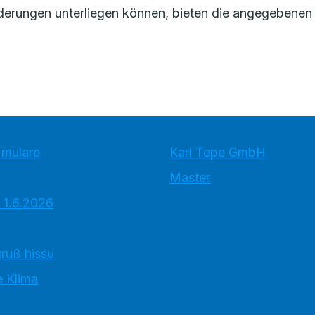
erungen unterliegen können, bieten die angegebenen 
rmulare
Karl Tepe GmbH
Master
 1.6.2026
ruß hissu
 Klima