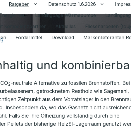
Ratgeber
Datenschutz 1.6.2026
Impre
Untermenü für Ratgeber umschalten
Untermenü f
Energie neu
Landingpage Wärmepumpe
Landingpag
ant Kompetenzpartner
Aktuelles
Fliesenarbeiten (tou
gen
Fördermittel
Download
Markenlieferanten R
ng
hhaltig und kombinierba
d CO
-neutrale Alternative zu fossilen Brennstoffen. Bei
2
urbelassenem, getrocknetem Restholz wie Sägemehl,
htigen Zeitpunkt aus dem Vorratslager in den Brennr
rd. Insbesondere da, wo das Gasnetz nicht ausreichen
ahl. Falls Sie Ihre Ölheizung vollständig durch eine
er Pellets der bisherige Heizöl-Lagerraum genutzt we