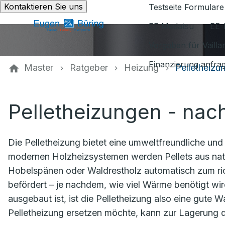
Kontaktieren Sie uns
Testseite Formulare
EE Medatsu
EE-
Vorgaben für Vaill
Finanzierung anfra
Master
Ratgeber
Heizung
Pelletheizu
Pelletheizungen - nac
Die Pelletheizung bietet eine umweltfreundliche un
modernen Holzheizsystemen werden Pellets aus nat
Hobelspänen oder Waldrestholz automatisch zum ric
befördert – je nachdem, wie viel Wärme benötigt wi
ausgebaut ist, ist die Pelletheizung also eine gute W
Pelletheizung ersetzen möchte, kann zur Lagerung d