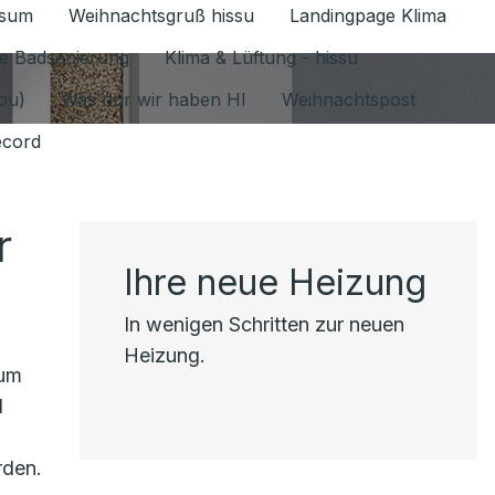
ssum
Weihnachtsgruß hissu
Landingpage Klima
ür Datenschutz 1.6.2026 umschalten
e Badsanierung
Klima & Lüftung - hissu
jou)
Was nur wir haben HI
Weihnachtspost
ecord
r
Ihre neue Heizung
In wenigen Schritten zur neuen
Heizung.
aum
d
rden.