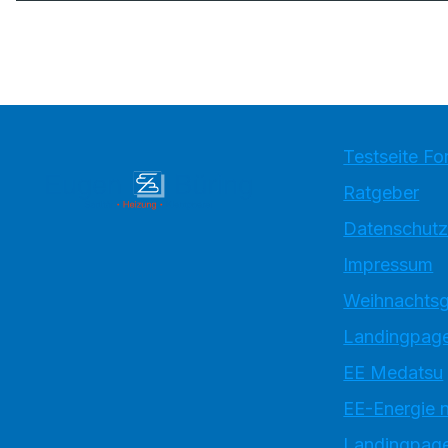
Testseite Fo
Ratgeber
Datenschutz
Impressum
Weihnachtsg
Landingpage
EE Medatsu
EE-Energie 
Landingpag