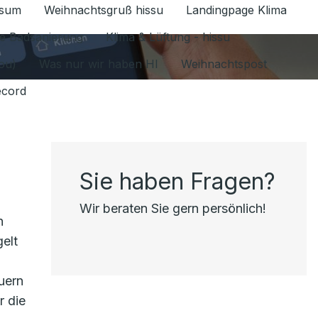
ssum
Weihnachtsgruß hissu
Landingpage Klima
ür Datenschutz 1.6.2026 umschalten
e Badsanierung
Klima & Lüftung - hissu
jou)
Was nur wir haben HI
Weihnachtspost
ecord
Sie haben Fragen?
Wir beraten Sie gern persönlich!
n
elt
uern
r die