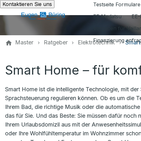
Kontaktieren Sie uns
Testseite Formulare
EE Medatsu
EE-
Vorgaben für Vaill
Finanzierung anfra
Master
Ratgeber
Elektrotechnik
Smar
Smart Home – für kom
Smart Home ist die intelligente Technologie, mit de
Sprachsteuerung regulieren können. Ob es um die T
Ihrem Bad, die richtige Musik oder die automatische
das für Sie. Und das Beste: Sie müssen dafür noch n
Ihrem Urlaubsdomizil aus mit der Anwesenheitssimula
oder Ihre Wohlfühltemperatur im Wohnzimmer schon 