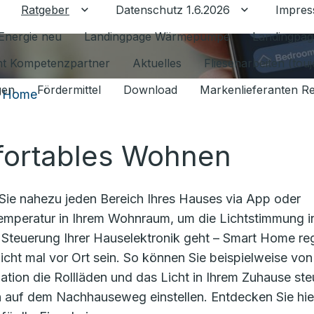
Ratgeber
Datenschutz 1.6.2026
Impre
Untermenü für Ratgeber umschalten
Untermenü f
Energie neu
Landingpage Wärmepumpe
Landingpag
ant Kompetenzpartner
Aktuelles
Fliesenarbeiten (tou
gen
Fördermittel
Download
Markenlieferanten R
t Home
fortables Wohnen
r Sie nahezu jeden Bereich Ihres Hauses via App oder
emperatur in Ihrem Wohnraum, um die Lichtstimmung i
 Steuerung Ihrer Hauselektronik geht – Smart Home reg
icht mal vor Ort sein. So können Sie beispielweise von
tion die Rollläden und das Licht in Ihrem Zuhause ste
auf dem Nachhauseweg einstellen. Entdecken Sie hie