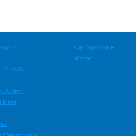
rmulare
Karl Tepe GmbH
Master
 1.6.2026
ruß hissu
 Klima
neu
e Wärmepumpe