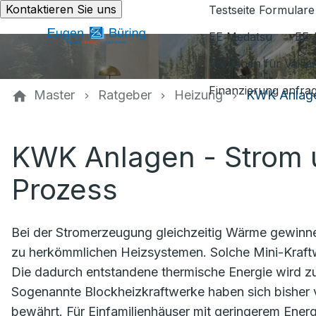
Kontaktieren Sie uns
Testseite Formulare
EE Medatsu
EE-
Vorgaben für Vaill
Finanzierung anfra
Master
Ratgeber
Heizung
KWK Anlag
KWK Anlagen - Strom 
Prozess
Bei der Stromerzeugung gleichzeitig Wärme gewinne
zu herkömmlichen Heizsystemen. Solche Mini-Kraftw
Die dadurch entstandene thermische Energie wird 
Sogenannte Blockheizkraftwerke haben sich bisher 
bewährt. Für Einfamilienhäuser mit geringerem Energ