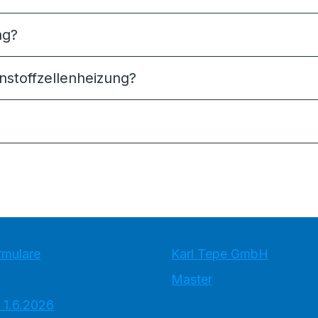
ng?
nstoffzellenheizung?
rmulare
Karl Tepe GmbH
Master
 1.6.2026