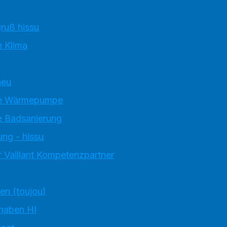
ruß hissu
 Klima
neu
e Wärmepumpe
 Badsanierung
ung - hissu
 Vaillant Kompetenzpartner
ten (toujou)
 haben HI