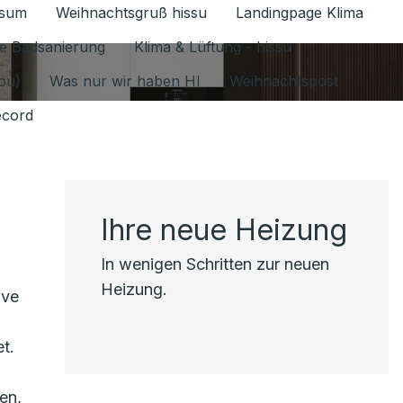
ssum
Weihnachtsgruß hissu
Landingpage Klima
ür Datenschutz 1.6.2026 umschalten
e Badsanierung
Klima & Lüftung - hissu
jou)
Was nur wir haben HI
Weihnachtspost
ecord
Ihre neue Heizung
In wenigen Schritten zur neuen
Heizung.
ive
t.
en,