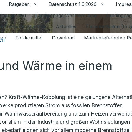
Ratgeber
Datenschutz 1.6.2026
Impre
Untermenü für Ratgeber umschalten
Untermenü f
Energie neu
Landingpage Wärmepumpe
Landingpag
ant Kompetenzpartner
Aktuelles
Fliesenarbeiten (tou
gen
Fördermittel
Download
Markenlieferanten R
en
und Wärme in einem
n? Kraft-Wärme-Kopplung ist eine gelungene Alternat
erke produzieren Strom aus fossilen Brennstoffen.
zur Warmwasseraufbereitung und zum Heizen verwende
vor allem in der Industrie und großen Wohnsiedlungen
iebedarf eignen sich vor allem moderne Brennstoffzell