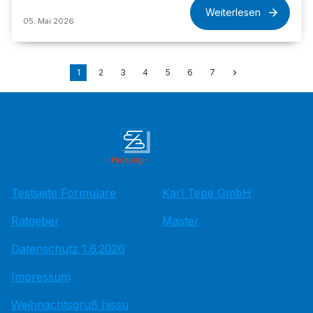
Weiterlesen
05. Mai 2026
1
2
3
4
5
6
7
Testseite Formulare
Karl Tepe GmbH
Ratgeber
Master
Datenschutz 1.6.2026
Impressum
Weihnachtsgruß hissu