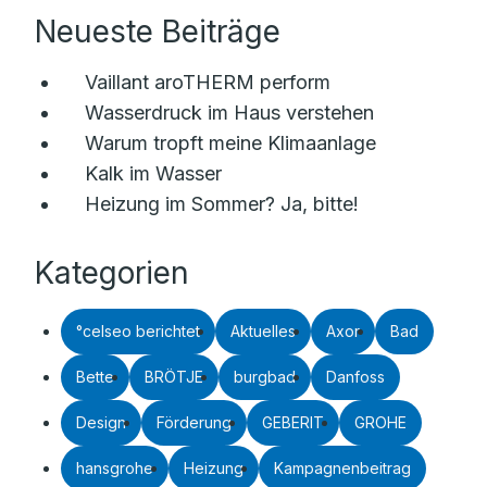
Neueste Beiträge
Vaillant aroTHERM perform
Wasserdruck im Haus verstehen
Warum tropft meine Klimaanlage
Kalk im Wasser
Heizung im Sommer? Ja, bitte!
Kategorien
°celseo berichtet
Aktuelles
Axor
Bad
Bette
BRÖTJE
burgbad
Danfoss
Design
Förderung
GEBERIT
GROHE
hansgrohe
Heizung
Kampagnenbeitrag