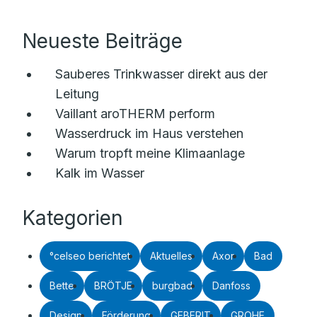
Neueste Beiträge
Sauberes Trinkwasser direkt aus der
Leitung
Vaillant aroTHERM perform
Wasserdruck im Haus verstehen
Warum tropft meine Klimaanlage
Kalk im Wasser
Kategorien
°celseo berichtet
Aktuelles
Axor
Bad
Bette
BRÖTJE
burgbad
Danfoss
Design
Förderung
GEBERIT
GROHE