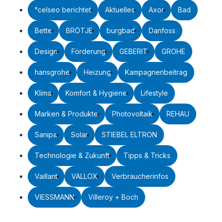
°celseo berichtet
Aktuelles
Axor
Bad
Bette
BRÖTJE
burgbad
Danfoss
Design
Förderung
GEBERIT
GROHE
hansgrohe
Heizung
Kampagnenbeitrag
Klima
Komfort & Hygiene
Lifestyle
Marken & Produkte
Photovoltaik
REHAU
Sanipa
Solar
STIEBEL ELTRON
Technologie & Zukunft
Tipps & Tricks
Vaillant
VALLOX
Verbraucherinfos
VIESSMANN
Villeroy + Boch