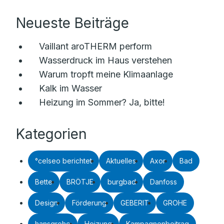
Neueste Beiträge
Vaillant aroTHERM perform
Wasserdruck im Haus verstehen
Warum tropft meine Klimaanlage
Kalk im Wasser
Heizung im Sommer? Ja, bitte!
Kategorien
°celseo berichtet
Aktuelles
Axor
Bad
Bette
BRÖTJE
burgbad
Danfoss
Design
Förderung
GEBERIT
GROHE
hansgrohe
Heizung
Kampagnenbeitrag