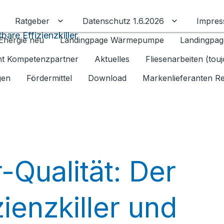
Ratgeber
Datenschutz 1.6.2026
Impre
Untermenü für Ratgeber umschalten
Untermenü f
are Effizienzkiller
Energie neu
Landingpage Wärmepumpe
Landingpag
ant Kompetenzpartner
Aktuelles
Fliesenarbeiten (tou
gen
Fördermittel
Download
Markenlieferanten R
Qualität: Der
ienzkiller und