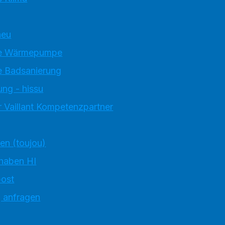
neu
e Wärmepumpe
 Badsanierung
ung - hissu
 Vaillant Kompetenzpartner
ten (toujou)
 haben HI
ost
g anfragen