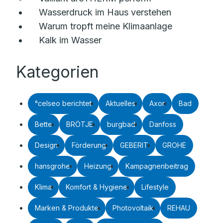
Wasserdruck im Haus verstehen
Warum tropft meine Klimaanlage
Kalk im Wasser
Kategorien
°celseo berichtet
Aktuelles
Axor
Bad
Bette
BRÖTJE
burgbad
Danfoss
Design
Förderung
GEBERIT
GROHE
hansgrohe
Heizung
Kampagnenbeitrag
Klima
Komfort & Hygiene
Lifestyle
Marken & Produkte
Photovoltaik
REHAU