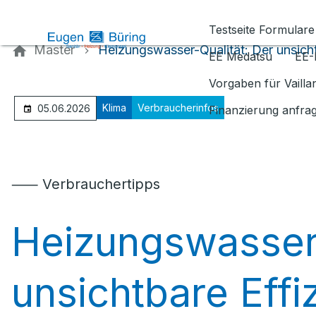
Kontaktieren Sie uns
Testseite Formulare
Master
Heizungswasser-Qualität: Der unsichtb
EE Medatsu
EE-
Vorgaben für Vaill
Klima
Verbraucherinfos
05.06.2026
Finanzierung anfra
⸺ Verbrauchertipps
Heizungswasser-
unsichtbare Effiz