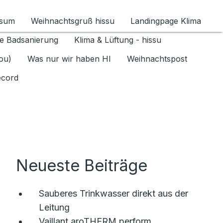
ssum
Weihnachtsgruß hissu
Landingpage Klima
ür Datenschutz 1.6.2026 umschalten
e Badsanierung
Klima & Lüftung - hissu
jou)
Was nur wir haben HI
Weihnachtspost
ecord
Neueste Beiträge
Sauberes Trinkwasser direkt aus der
Leitung
Vaillant aroTHERM perform