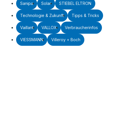
Sanipa
Solar
STIEBEL ELTRON
Technologie & Zukunft
Tipps & Tricks
Vaillant
VALLOX
Verbraucherinfos
VIESSMANN
Villeroy + Boch