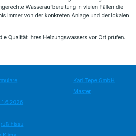
hgerechte Wasseraufbereitung in vielen Fällen die
nis immer von der konkreten Anlage und der lokalen
die Qualität Ihres Heizungswassers vor Ort prüfen.
rmulare
Karl Tepe GmbH
Master
 1.6.2026
ruß hissu
 Klima