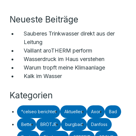
Neueste Beiträge
Sauberes Trinkwasser direkt aus der
Leitung
Vaillant aroTHERM perform
Wasserdruck im Haus verstehen
Warum tropft meine Klimaanlage
Kalk im Wasser
Kategorien
°celseo berichtet
Aktuelles
Axor
Bad
Bette
BRÖTJE
burgbad
Danfoss