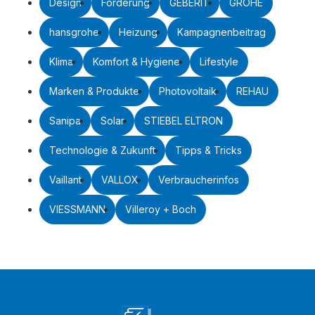
Design
Förderung
GEBERIT
GROHE
hansgrohe
Heizung
Kampagnenbeitrag
Klima
Komfort & Hygiene
Lifestyle
Marken & Produkte
Photovoltaik
REHAU
Sanipa
Solar
STIEBEL ELTRON
Technologie & Zukunft
Tipps & Tricks
Vaillant
VALLOX
Verbraucherinfos
VIESSMANN
Villeroy + Boch