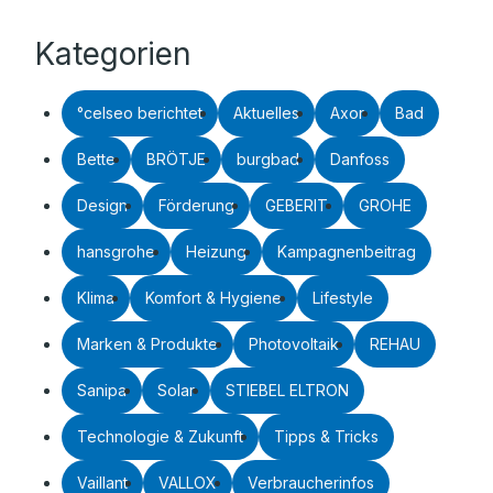
Kategorien
°celseo berichtet
Aktuelles
Axor
Bad
Bette
BRÖTJE
burgbad
Danfoss
Design
Förderung
GEBERIT
GROHE
hansgrohe
Heizung
Kampagnenbeitrag
Klima
Komfort & Hygiene
Lifestyle
Marken & Produkte
Photovoltaik
REHAU
Sanipa
Solar
STIEBEL ELTRON
Technologie & Zukunft
Tipps & Tricks
Vaillant
VALLOX
Verbraucherinfos