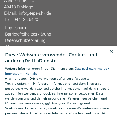
Sanderstraße 10
49413 Dinklage
E-Mail:
info@tepe-shk.de
Tel.:
04443 96420
Impressum
Barrierefreiheitserklärung
Datenschutzerklärung
AGB
×
Diese Webseite verwendet Cookies und
Unsere Bereiche
andere (Dritt-)Dienste
Privatkunden
Weitere Informationen finden Sie in unseren:
Datenschutzhinweise •
Gewerbekunden
Impressum •
Kontakt
Karriere
Wir und auch Dritte verwenden auf unserer Webseite
Technologien, mit Hilfe derer Informationen auf dem Endgerät
Unternehmen
gespeichert werden bzw. auf solche Informationen auf dem Endgerät
Kontakt
zugegriffen werden, z.B. Cookies. Ihre personenbezogenen Daten
werden von uns und den eingebundenen Partnern gespeichert und
für verschiedene Zwecke, ggf. Analyse-, Marketing- und
Statistikzwecke verarbeitet, damit wir unseren Webseitenbesuchern
personalisierte Anzeigen oder Inhalte bereitstellen, Funktionen für