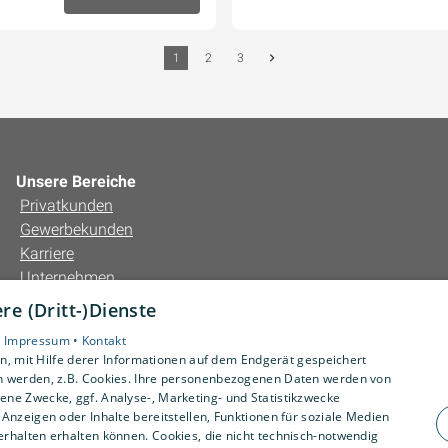
1
2
3
Unsere Bereiche
Privatkunden
Gewerbekunden
Karriere
Unternehmen
Kontakt
e (Dritt-)Dienste
•
Impressum •
Kontakt
, mit Hilfe derer Informationen auf dem Endgerät gespeichert
n werden, z.B. Cookies. Ihre personenbezogenen Daten werden von
ne Zwecke, ggf. Analyse-, Marketing- und Statistikzwecke
Anzeigen oder Inhalte bereitstellen, Funktionen für soziale Medien
rhalten erhalten können. Cookies, die nicht technisch-notwendig