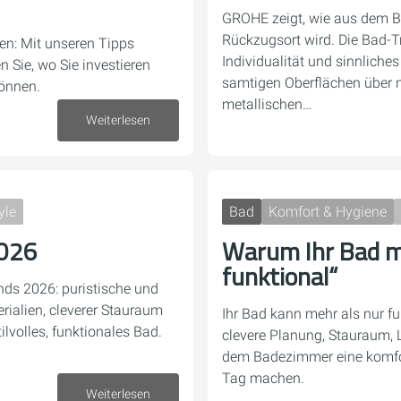
GROHE zeigt, wie aus dem B
Rückzugsort wird. Die Bad-T
n: Mit unseren Tipps
Individualität und sinnliche
n Sie, wo Sie investieren
samtigen Oberflächen über n
können.
metallischen…
Weiterlesen
18. Mai 2026
yle
Bad
Komfort & Hygiene
2026
Warum Ihr Bad m
funktional“
nds 2026: puristische und
ialien, cleverer Stauraum
Ihr Bad kann mehr als nur fun
lvolles, funktionales Bad.
clevere Planung, Stauraum,
dem Badezimmer eine komfor
Tag machen.
27. April 2026
Weiterlesen