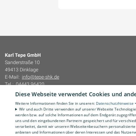
Karl Tepe GmbH
Sanderstraße 10
49413 Dinklage
E-Mail:
info@tepe-shk.de
Tel.:
04443 96420
Diese Webseite verwendet Cookies und ander
Impressum
Barrierefreiheitserklärung
Weitere Informationen finden Sie in unseren:
Datenschutzhinweise 
Wir und auch Dritte verwenden auf unserer Webseite Technologien
Datenschutzerklärung
werden bzw. auf solche Informationen auf dem Endgerät zugegriffe
AGB
uns und den eingebundenen Partnern gespeichert und für verschiede
verarbeitet, damit wir unseren Webseitenbesuchern personalisierte 
anbieten und Informationen über deren Interessen und das Nutzerve