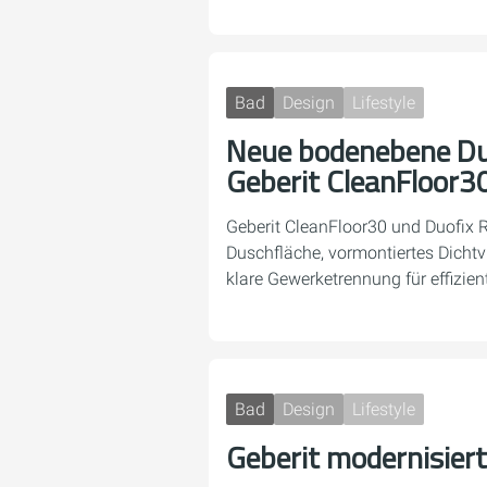
Bad
Design
Lifestyle
Neue bodenebene Du
Geberit CleanFloor3
Geberit CleanFloor30 und Duofix 
Duschfläche, vormontiertes Dichtvl
klare Gewerketrennung für effizi
Bad
Design
Lifestyle
Geberit modernisier