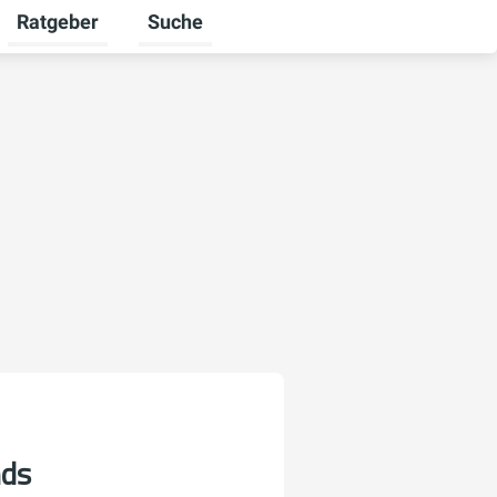
Ratgeber
Suche
mschalten
iere umschalten
Untermenü für Unternehmen umschalten
Untermenü für Ratgeber umschalten
ds