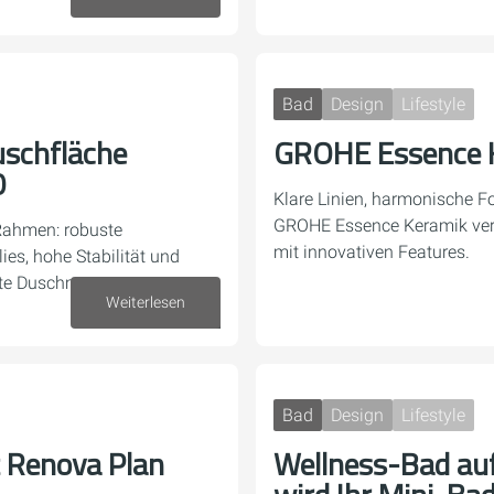
Bad
Design
Lifestyle
schfläche
GROHE Essence 
0
Klare Linien, harmonische F
GROHE Essence Keramik verb
Rahmen: robuste
mit innovativen Features.
ies, hohe Stabilität und
ente Duschmontage.
Weiterlesen
23. März 2026
Bad
Design
Lifestyle
t Renova Plan
Wellness-Bad au