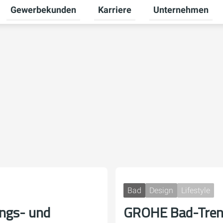
Gewerbekunden
Karriere
Unternehmen
Untermenü für Privatkunden umschalten
Untermenü für Gewerbekunden u
Untermenü für Karr
Bad
Design
Lifestyle
ungs- und
GROHE Bad-Tren