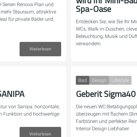
wird Ihr Mini-Bad
l-Serien Renova Plan und
Spa-Oase
 mehr Stauraum, attraktive
al für private Bäder und
Entdecken Sie, wie Sie Ihr 
WCs, Walk-in-Duschen, clev
Beleuchtung, Musik und Düft
verwandeln.
27. Januar 2026
Weiterlesen
Bad
Design
Lifestyle
SANIPA
Geberit Sigma40
tur von Sanipa: horizontale,
Die neuen WC-Betätigungspl
en-Funktion und hochwertige
überzeugen mit flachem Slim
Farbtönen und perfekter Rein
Interior Design Liebhaber
Weiterlesen
15. Dezember 2025