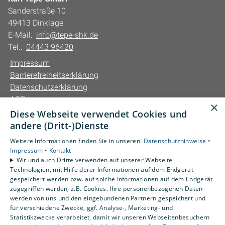
Sanderstraße 10
49413 Dinklage
E-Mail:
info@tepe-shk.de
Tel.:
04443 96420
Impressum
Barrierefreiheitserklärung
Datenschutzerklärung
AGB
×
Diese Webseite verwendet Cookies und
Unsere Bereiche
andere (Dritt-)Dienste
Privatkunden
Weitere Informationen finden Sie in unseren:
Datenschutzhinweise •
Gewerbekunden
Impressum •
Kontakt
Karriere
Wir und auch Dritte verwenden auf unserer Webseite
Technologien, mit Hilfe derer Informationen auf dem Endgerät
Unternehmen
gespeichert werden bzw. auf solche Informationen auf dem Endgerät
Kontakt
zugegriffen werden, z.B. Cookies. Ihre personenbezogenen Daten
werden von uns und den eingebundenen Partnern gespeichert und
für verschiedene Zwecke, ggf. Analyse-, Marketing- und
Statistikzwecke verarbeitet, damit wir unseren Webseitenbesuchern