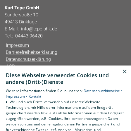
Karl Tepe GmbH
Sanderstraße 10
49413 Dinklage
E-Mail:
info@tepe-shk.de
Tel.:
04443 96420
Impressum
Barrierefreiheitserklärung
Datenschutzerklärung
AGB
×
Diese Webseite verwendet Cookies und
Unsere Bereiche
andere (Dritt-)Dienste
Privatkunden
Weitere Informationen finden Sie in unseren:
Datenschutzhinweise •
Gewerbekunden
Impressum •
Kontakt
Karriere
Wir und auch Dritte verwenden auf unserer Webseite
Technologien, mit Hilfe derer Informationen auf dem Endgerät
Unternehmen
gespeichert werden bzw. auf solche Informationen auf dem Endgerät
Kontakt
zugegriffen werden, z.B. Cookies. Ihre personenbezogenen Daten
werden von uns und den eingebundenen Partnern gespeichert und
für verschiedene Zwecke, ggf. Analyse-, Marketing- und