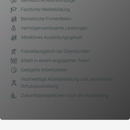
Betriebliche Altersvorsorge
Fachliche Weiterbildung
Betriebliche Firmenfeiern
Vermögenswirksame Leistungen
Attraktives Ausbildungsgehalt
Freizeitausgleich bei Überstunden
Arbeit in einem engagierten Team
Geregelte Arbeitszeiten
Hochwertige Arbeitskleidung und persönliche
Schutzausrüstung
Zukunftsperspektiven nach der Ausbildung