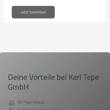
Jetzt bewerben
Deine Vorteile bei
Karl Tepe
GmbH
30 Tage Urlaub