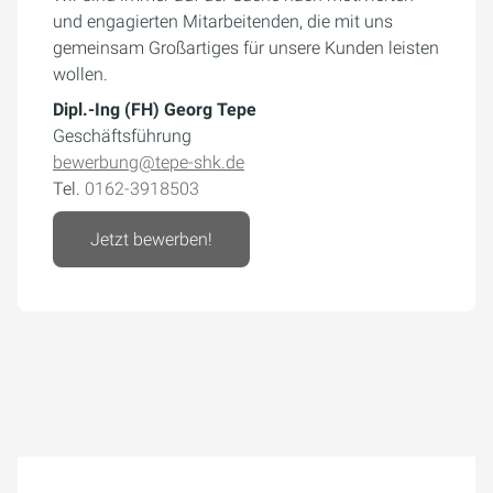
und engagierten Mitarbeitenden, die mit uns
gemeinsam Großartiges für unsere Kunden leisten
wollen.
Dipl.-Ing (FH) Georg Tepe
Geschäftsführung
bewerbung@tepe-shk.de
Tel.
0162-3918503
Jetzt bewerben!
Um externe Karten-Inhalte anzuzeigen, benötigen wir
Ihre Einwilligung.
Weitere Informationen finden Sie in unserer
Datenschutzerklärung.