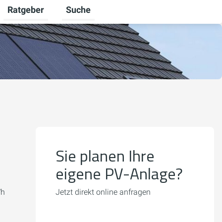
Ratgeber
Suche
mschalten
iere umschalten
Untermenü für Unternehmen umschalten
Untermenü für Ratgeber umschalten
Sie planen Ihre
eigene PV-Anlage?
Wh
Jetzt direkt online anfragen