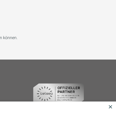
en können.
×