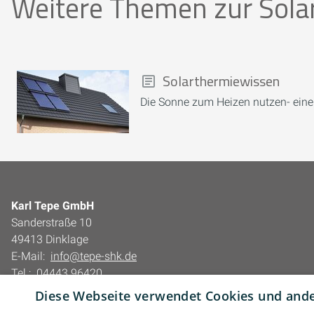
Weitere Themen zur Sola
Solarthermiewissen
Die Sonne zum Heizen nutzen- eine
Karl Tepe GmbH
Sanderstraße 10
49413 Dinklage
E-Mail:
info@tepe-shk.de
Tel.:
04443 96420
Diese Webseite verwendet Cookies und ander
Impressum