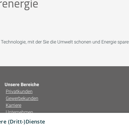
renergie
 Technologie, mit der Sie die Umwelt schonen und Energie spar
Unsere Bereiche
Privatkunden
Gewerbekunden
Karriere
Unternehmen
Kontakt
e (Dritt-)Dienste