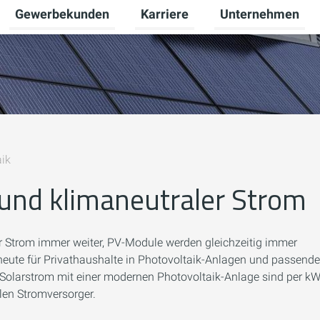
Gewerbekunden
Karriere
Unternehmen
Untermenü für Privatkunden umschalten
Untermenü für Gewerbekunden u
Untermenü für Karr
aik
 und klimaneutraler Strom
ür Strom immer weiter, PV-Module werden gleichzeitig immer
 heute für Privathaushalte in Photovoltaik-Anlagen und passende
n Solarstrom mit einer modernen Photovoltaik-Anlage sind per k
len Stromversorger.