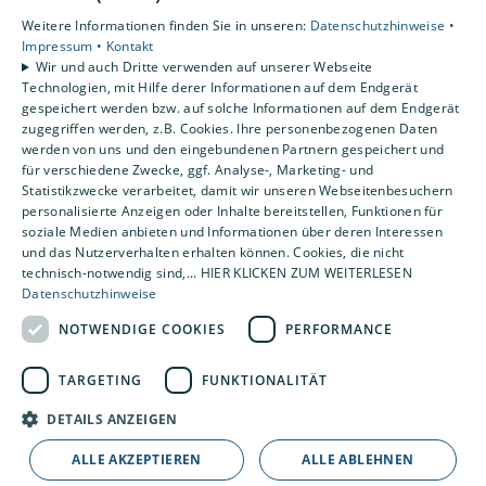
Privatkunden
Weitere Informationen finden Sie in unseren:
Datenschutzhinweise •
Gewerbekunden
Impressum •
Kontakt
Karriere
Wir und auch Dritte verwenden auf unserer Webseite
Technologien, mit Hilfe derer Informationen auf dem Endgerät
Unternehmen
gespeichert werden bzw. auf solche Informationen auf dem Endgerät
Kontakt
zugegriffen werden, z.B. Cookies. Ihre personenbezogenen Daten
werden von uns und den eingebundenen Partnern gespeichert und
für verschiedene Zwecke, ggf. Analyse-, Marketing- und
Statistikzwecke verarbeitet, damit wir unseren Webseitenbesuchern
personalisierte Anzeigen oder Inhalte bereitstellen, Funktionen für
soziale Medien anbieten und Informationen über deren Interessen
und das Nutzerverhalten erhalten können. Cookies, die nicht
technisch-notwendig sind,... HIER KLICKEN ZUM WEITERLESEN
Datenschutzhinweise
NOTWENDIGE COOKIES
PERFORMANCE
TARGETING
FUNKTIONALITÄT
DETAILS ANZEIGEN
ALLE AKZEPTIEREN
ALLE ABLEHNEN