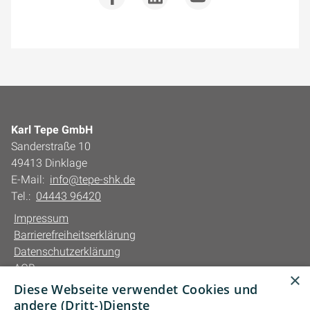
Karl Tepe GmbH
Sanderstraße 10
49413 Dinklage
E-Mail:
info@tepe-shk.de
Tel.:
04443 96420
Impressum
Barrierefreiheitserklärung
Datenschutzerklärung
AGB
×
Diese Webseite verwendet Cookies und
Unsere Bereiche
andere (Dritt-)Dienste