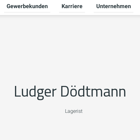
Gewerbekunden
Karriere
Unternehmen
Untermenü für Privatkunden umschalten
Untermenü für Gewerbekunden u
Untermenü für Karr
Ludger Dödtmann
Lagerist