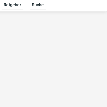
Ratgeber
Suche
mschalten
iere umschalten
Untermenü für Unternehmen umschalten
Untermenü für Ratgeber umschalten