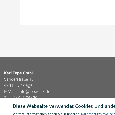
Karl Tepe GmbH
Sanderstraße 10
49413 Dinklage
E-Mail:
info@tepe-shk.de
Tel.:
04443 96420
Diese Webseite verwendet Cookies und ander
Impressum
Weitere Informationen finden Sie in unseren:
Datenschutzhinweise 
Barrierefreiheitserklärung