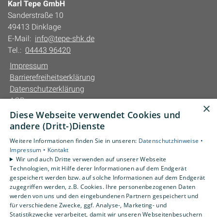
Karl Tepe GmbH
Sanderstraße 10
49413 Dinklage
E-Mail:
info@tepe-shk.de
Tel.:
04443 96420
Impressum
Barrierefreiheitserklärung
Datenschutzerklärung
AGB
×
Diese Webseite verwendet Cookies und
Unsere Bereiche
andere (Dritt-)Dienste
Privatkunden
Weitere Informationen finden Sie in unseren:
Datenschutzhinweise •
Gewerbekunden
Impressum •
Kontakt
Karriere
Wir und auch Dritte verwenden auf unserer Webseite
Technologien, mit Hilfe derer Informationen auf dem Endgerät
Unternehmen
gespeichert werden bzw. auf solche Informationen auf dem Endgerät
Kontakt
zugegriffen werden, z.B. Cookies. Ihre personenbezogenen Daten
werden von uns und den eingebundenen Partnern gespeichert und
für verschiedene Zwecke, ggf. Analyse-, Marketing- und
Statistikzwecke verarbeitet, damit wir unseren Webseitenbesuchern