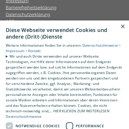
Impressum
Barrierefreiheitserklärung
Datenschutzerklärung
AGB
×
Diese Webseite verwendet Cookies und
Unsere Bereiche
andere (Dritt-)Dienste
Privatkunden
Weitere Informationen finden Sie in unseren:
Datenschutzhinweise •
Gewerbekunden
Impressum •
Kontakt
Karriere
Wir und auch Dritte verwenden auf unserer Webseite
Technologien, mit Hilfe derer Informationen auf dem Endgerät
Unternehmen
gespeichert werden bzw. auf solche Informationen auf dem Endgerät
Kontakt
zugegriffen werden, z.B. Cookies. Ihre personenbezogenen Daten
werden von uns und den eingebundenen Partnern gespeichert und
für verschiedene Zwecke, ggf. Analyse-, Marketing- und
Statistikzwecke verarbeitet, damit wir unseren Webseitenbesuchern
personalisierte Anzeigen oder Inhalte bereitstellen, Funktionen für
soziale Medien anbieten und Informationen über deren Interessen
und das Nutzerverhalten erhalten können. Cookies, die nicht
technisch-notwendig sind,... HIER KLICKEN ZUM WEITERLESEN
Datenschutzhinweise
NOTWENDIGE COOKIES
PERFORMANCE