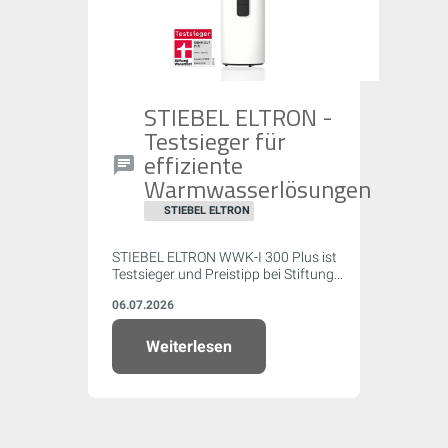
STIEBEL ELTRON -
Testsieger für
effiziente
Warmwasserlösungen
STIEBEL ELTRON
STIEBEL ELTRON WWK-I 300 Plus ist
Testsieger und Preistipp bei Stiftung
Warentest (07/2026) mit Note „Sehr gut"
06.07.2026
(1,5) – Spitzenwert bei Effizienz (COP
4,06) und leisester Betrieb im Test.
Weiterlesen