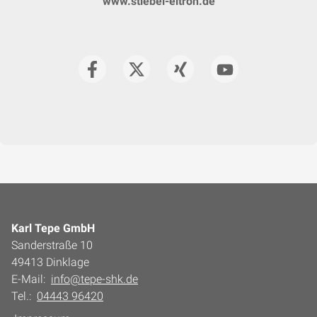
www.stiebel-eltron.de
Karl Tepe GmbH
Sanderstraße 10
49413 Dinklage
E-Mail:
info@tepe-shk.de
Tel.:
04443 96420