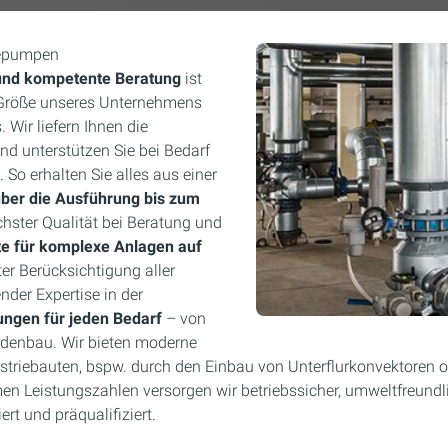
mepumpen
 und kompetente Beratung
ist
 Größe unseres Unternehmens
 Wir liefern Ihnen die
nd unterstützen Sie bei Bedarf
 So erhalten Sie alles aus einer
ber die Ausführung bis zum
chster Qualität bei Beratung und
e für komplexe Anlagen auf
er Berücksichtigung aller
der Expertise in der
ungen für jeden Bedarf
– von
adenbau. Wir bieten moderne
triebauten, bspw. durch den Einbau von Unterflurkonvektoren o
en Leistungszahlen versorgen wir betriebssicher, umweltfreundli
rt und präqualifiziert.