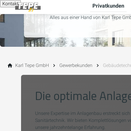
Kontakt
Privatkunden
Alles aus einer Hand von Karl Tepe Gm
Karl Tepe GmbH
Gewerbekunden
Gebäudetech
Die optimale Anlage
Unsere Expertise im Anlagenbau erstreckt sich
Sanitärtechnik. Wir bieten Komplettlösungen v
unsere jahrzehntelange Erfahrung.