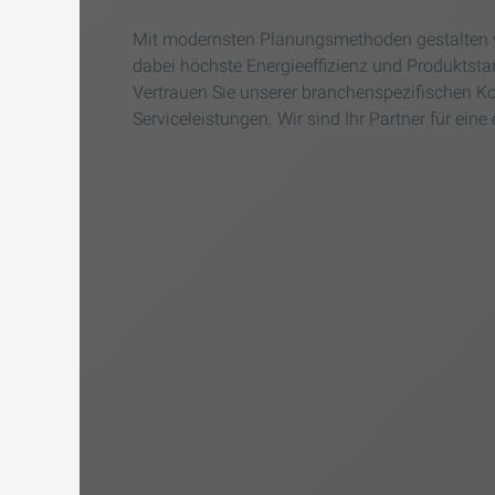
Mit modernsten Planungsmethoden gestalten wi
dabei höchste Energieeffizienz und Produktstan
Vertrauen Sie unserer branchenspezifischen K
Serviceleistungen. Wir sind Ihr Partner für eine 