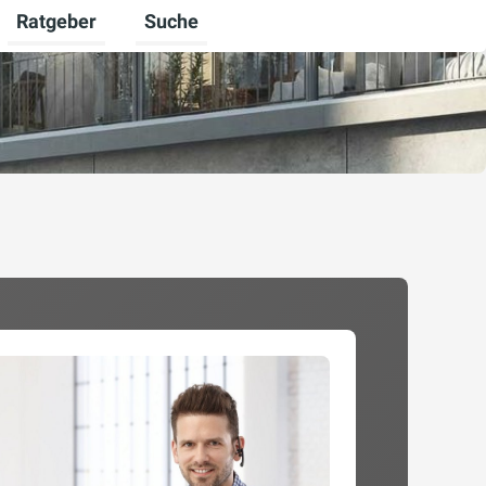
Ratgeber
Suche
mschalten
iere umschalten
Untermenü für Unternehmen umschalten
Untermenü für Ratgeber umschalten