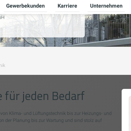
Gewerbekunden
Karriere
Unternehmen
Untermenü für Privatkunden umschalten
Untermenü für Gewerbekunden u
Untermenü für Karr
bH
nik
 für jeden Bedarf
 von Klima- und Lüftungstechnik bis zur Heizungs- und
on der Planung bis zur Wartung und sind stolz auf