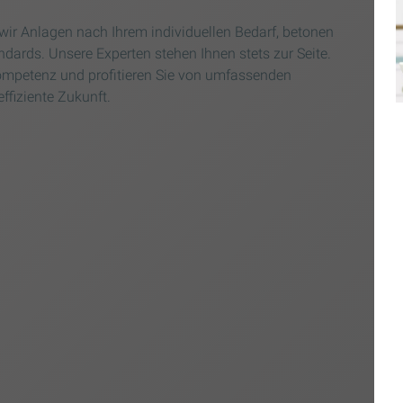
r Anlagen nach Ihrem individuellen Bedarf, betonen
dards. Unsere Experten stehen Ihnen stets zur Seite.
ompetenz und profitieren Sie von umfassenden
effiziente Zukunft.