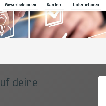
Gewerbekunden
Karriere
Unternehmen
Untermenü für Privatkunden umschalten
Untermenü für Gewerbekunden u
Untermenü für Karr
g
uf deine