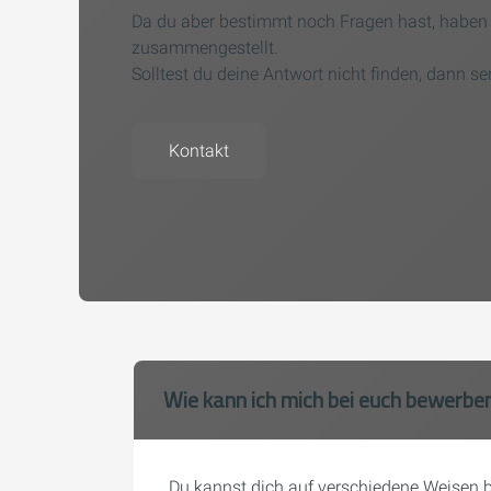
Da du aber bestimmt noch Fragen hast, haben w
zusammengestellt.
Solltest du deine Antwort nicht finden, dann se
Kontakt
Wie kann ich mich bei euch bewerbe
Du kannst dich auf verschiedene Weisen b