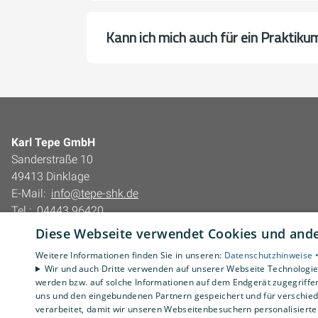
Kann ich mich auch für ein Praktik
Karl Tepe GmbH
Sanderstraße 10
49413 Dinklage
E-Mail:
info@tepe-shk.de
Tel.:
04443 96420
Diese Webseite verwendet Cookies und ander
Impressum
Barrierefreiheitserklärung
Weitere Informationen finden Sie in unseren:
Datenschutzhinweise 
Wir und auch Dritte verwenden auf unserer Webseite Technologien
Datenschutzerklärung
werden bzw. auf solche Informationen auf dem Endgerät zugegriffe
AGB
uns und den eingebundenen Partnern gespeichert und für verschiede
verarbeitet, damit wir unseren Webseitenbesuchern personalisierte 