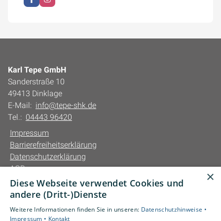
Karl Tepe GmbH
Sanderstraße 10
49413 Dinklage
E-Mail:
info@tepe-shk.de
Tel.:
04443 96420
Impressum
Barrierefreiheitserklärung
Datenschutzerklärung
AGB
×
Diese Webseite verwendet Cookies und
Unsere Bereiche
andere (Dritt-)Dienste
Privatkunden
Weitere Informationen finden Sie in unseren:
Datenschutzhinweise •
Gewerbekunden
Impressum •
Kontakt