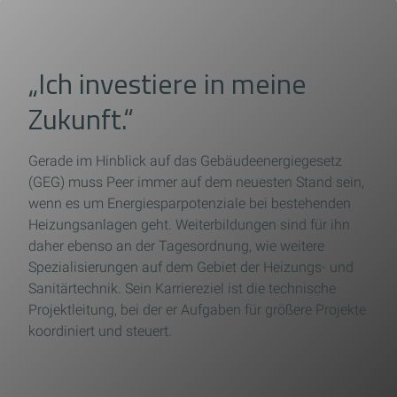
„Ich investiere in meine
Zukunft.“
Gerade im Hinblick auf das Gebäudeenergiegesetz
(GEG) muss Peer immer auf dem neuesten Stand sein,
wenn es um Energiesparpotenziale bei bestehenden
Heizungsanlagen geht. Weiterbildungen sind für ihn
daher ebenso an der Tagesordnung, wie weitere
Spezialisierungen auf dem Gebiet der Heizungs- und
Sanitärtechnik. Sein Karriereziel ist die technische
Projektleitung, bei der er Aufgaben für größere Projekte
koordiniert und steuert.