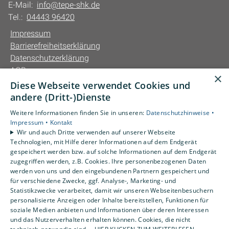
E-Mail:
info@tepe-shk.de
Tel.:
04443 96420
Impressum
Barrierefreiheitserklärung
Datenschutzerklärung
AGB
×
Diese Webseite verwendet Cookies und
Unsere Bereiche
andere (Dritt-)Dienste
Privatkunden
Weitere Informationen finden Sie in unseren:
Datenschutzhinweise •
Gewerbekunden
Impressum •
Kontakt
Karriere
Wir und auch Dritte verwenden auf unserer Webseite
Technologien, mit Hilfe derer Informationen auf dem Endgerät
Unternehmen
gespeichert werden bzw. auf solche Informationen auf dem Endgerät
Kontakt
zugegriffen werden, z.B. Cookies. Ihre personenbezogenen Daten
werden von uns und den eingebundenen Partnern gespeichert und
für verschiedene Zwecke, ggf. Analyse-, Marketing- und
Statistikzwecke verarbeitet, damit wir unseren Webseitenbesuchern
personalisierte Anzeigen oder Inhalte bereitstellen, Funktionen für
soziale Medien anbieten und Informationen über deren Interessen
und das Nutzerverhalten erhalten können. Cookies, die nicht