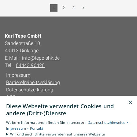
1
2
3
Karl Tepe GmbH
Sanderstraße 10
49413 Dinklage
E-Mail:
info@tepe-shk.de
Tel.:
04443 96420
Impressum
Barrierefreiheitserklärung
Datenschutzerklärung
AGB
×
Diese Webseite verwendet Cookies und
Unsere Bereiche
andere (Dritt-)Dienste
Privatkunden
Weitere Informationen finden Sie in unseren:
Datenschutzhinweise •
Gewerbekunden
Impressum •
Kontakt
Karriere
Wir und auch Dritte verwenden auf unserer Webseite