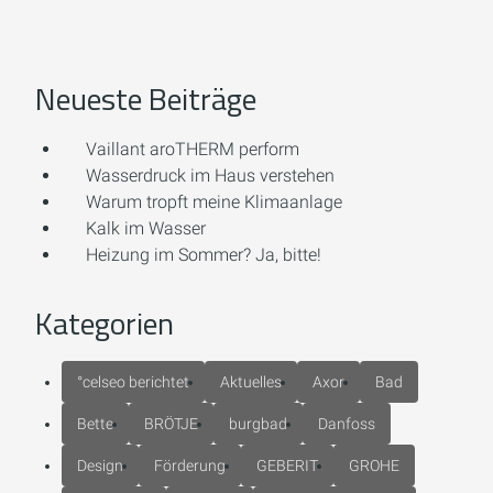
Neueste Beiträge
Vaillant aroTHERM perform
Wasserdruck im Haus verstehen
Warum tropft meine Klimaanlage
Kalk im Wasser
Heizung im Sommer? Ja, bitte!
Kategorien
°celseo berichtet
Aktuelles
Axor
Bad
Bette
BRÖTJE
burgbad
Danfoss
Design
Förderung
GEBERIT
GROHE