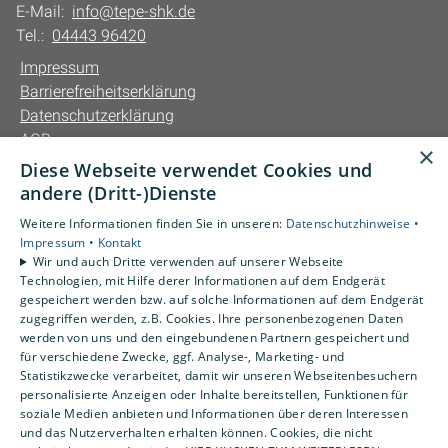
E-Mail:
info@tepe-shk.de
Tel.:
04443 96420
Impressum
Barrierefreiheitserklärung
Datenschutzerklärung
AGB
×
Diese Webseite verwendet Cookies und
Unsere Bereiche
andere (Dritt-)Dienste
Privatkunden
Weitere Informationen finden Sie in unseren:
Datenschutzhinweise •
Gewerbekunden
Impressum •
Kontakt
Karriere
Wir und auch Dritte verwenden auf unserer Webseite
Technologien, mit Hilfe derer Informationen auf dem Endgerät
Unternehmen
gespeichert werden bzw. auf solche Informationen auf dem Endgerät
Kontakt
zugegriffen werden, z.B. Cookies. Ihre personenbezogenen Daten
werden von uns und den eingebundenen Partnern gespeichert und
für verschiedene Zwecke, ggf. Analyse-, Marketing- und
Statistikzwecke verarbeitet, damit wir unseren Webseitenbesuchern
personalisierte Anzeigen oder Inhalte bereitstellen, Funktionen für
soziale Medien anbieten und Informationen über deren Interessen
und das Nutzerverhalten erhalten können. Cookies, die nicht