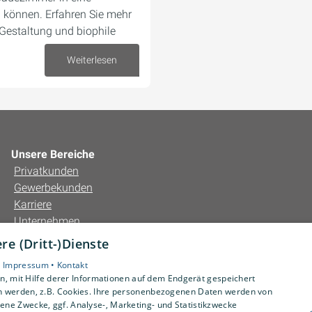
können. Erfahren Sie mehr
Gestaltung und biophile
Weiterlesen
26. Februar 2024
Unsere Bereiche
Privatkunden
Gewerbekunden
Karriere
Unternehmen
Kontakt
e (Dritt-)Dienste
•
Impressum •
Kontakt
, mit Hilfe derer Informationen auf dem Endgerät gespeichert
n werden, z.B. Cookies. Ihre personenbezogenen Daten werden von
ne Zwecke, ggf. Analyse-, Marketing- und Statistikzwecke