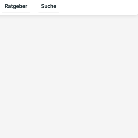
Ratgeber
Suche
mschalten
iere umschalten
Untermenü für Unternehmen umschalten
Untermenü für Ratgeber umschalten