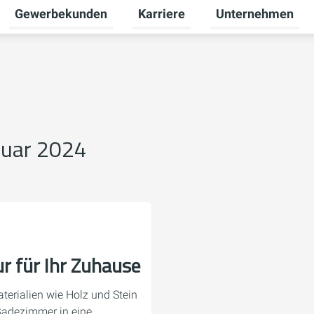
Gewerbekunden
Karriere
Unternehmen
Untermenü für Privatkunden umschalten
Untermenü für Gewerbekunden u
Untermenü für Karr
ruar 2024
r für Ihr Zuhause
terialien wie Holz und Stein
Badezimmer in eine