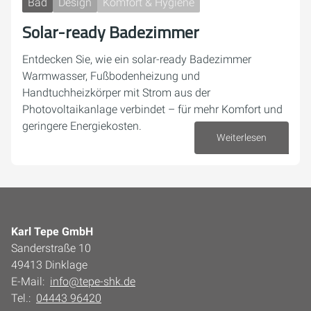
Bad
Design
Komfort & Hygiene
Solar-ready Badezimmer
Entdecken Sie, wie ein solar-ready Badezimmer
Warmwasser, Fußbodenheizung und
Handtuchheizkörper mit Strom aus der
Photovoltaikanlage verbindet – für mehr Komfort und
geringere Energiekosten.
Weiterlesen
04. Dezember 2025
Karl Tepe GmbH
Sanderstraße 10
49413 Dinklage
E-Mail:
info@tepe-shk.de
Tel.:
04443 96420