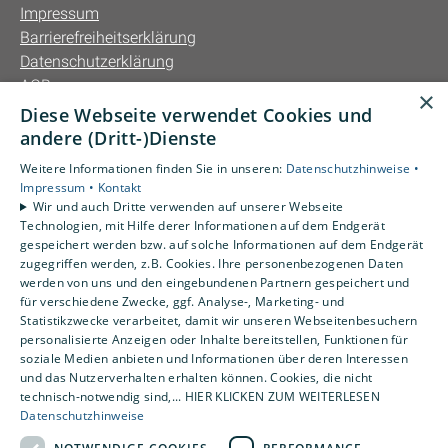
Impressum
Barrierefreiheitserklärung
Datenschutzerklärung
AGB
×
Diese Webseite verwendet Cookies und
Unsere Bereiche
andere (Dritt-)Dienste
Privatkunden
Weitere Informationen finden Sie in unseren:
Datenschutzhinweise •
Gewerbekunden
Impressum •
Kontakt
Karriere
Wir und auch Dritte verwenden auf unserer Webseite
Technologien, mit Hilfe derer Informationen auf dem Endgerät
Unternehmen
gespeichert werden bzw. auf solche Informationen auf dem Endgerät
Kontakt
zugegriffen werden, z.B. Cookies. Ihre personenbezogenen Daten
werden von uns und den eingebundenen Partnern gespeichert und
für verschiedene Zwecke, ggf. Analyse-, Marketing- und
Statistikzwecke verarbeitet, damit wir unseren Webseitenbesuchern
personalisierte Anzeigen oder Inhalte bereitstellen, Funktionen für
soziale Medien anbieten und Informationen über deren Interessen
und das Nutzerverhalten erhalten können. Cookies, die nicht
technisch-notwendig sind,... HIER KLICKEN ZUM WEITERLESEN
Datenschutzhinweise