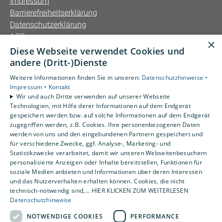
Impressum
Barrierefreiheitserklärung
Datenschutzerklärung
AGB
×
Diese Webseite verwendet Cookies und
Unsere Bereiche
andere (Dritt-)Dienste
Privatkunden
Weitere Informationen finden Sie in unseren:
Datenschutzhinweise •
Gewerbekunden
Impressum •
Kontakt
Karriere
Wir und auch Dritte verwenden auf unserer Webseite
Technologien, mit Hilfe derer Informationen auf dem Endgerät
Unternehmen
gespeichert werden bzw. auf solche Informationen auf dem Endgerät
Kontakt
zugegriffen werden, z.B. Cookies. Ihre personenbezogenen Daten
werden von uns und den eingebundenen Partnern gespeichert und
für verschiedene Zwecke, ggf. Analyse-, Marketing- und
Statistikzwecke verarbeitet, damit wir unseren Webseitenbesuchern
personalisierte Anzeigen oder Inhalte bereitstellen, Funktionen für
soziale Medien anbieten und Informationen über deren Interessen
und das Nutzerverhalten erhalten können. Cookies, die nicht
technisch-notwendig sind,... HIER KLICKEN ZUM WEITERLESEN
Datenschutzhinweise
NOTWENDIGE COOKIES
PERFORMANCE