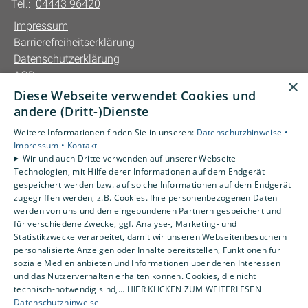
Tel.:
04443 96420
Impressum
Barrierefreiheitserklärung
Datenschutzerklärung
AGB
×
Diese Webseite verwendet Cookies und
Unsere Bereiche
andere (Dritt-)Dienste
Privatkunden
Weitere Informationen finden Sie in unseren:
Datenschutzhinweise •
Gewerbekunden
Impressum •
Kontakt
Karriere
Wir und auch Dritte verwenden auf unserer Webseite
Technologien, mit Hilfe derer Informationen auf dem Endgerät
Unternehmen
gespeichert werden bzw. auf solche Informationen auf dem Endgerät
Kontakt
zugegriffen werden, z.B. Cookies. Ihre personenbezogenen Daten
werden von uns und den eingebundenen Partnern gespeichert und
für verschiedene Zwecke, ggf. Analyse-, Marketing- und
Statistikzwecke verarbeitet, damit wir unseren Webseitenbesuchern
personalisierte Anzeigen oder Inhalte bereitstellen, Funktionen für
soziale Medien anbieten und Informationen über deren Interessen
und das Nutzerverhalten erhalten können. Cookies, die nicht
technisch-notwendig sind,... HIER KLICKEN ZUM WEITERLESEN
Datenschutzhinweise