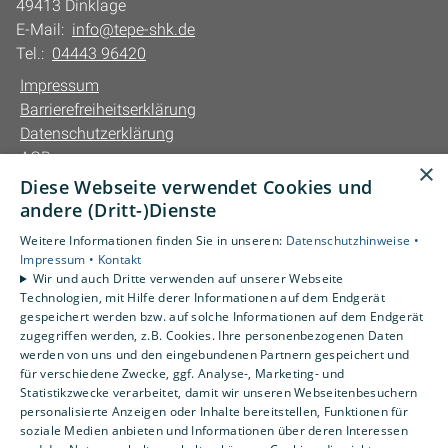
49413 Dinklage
E-Mail:
info@tepe-shk.de
Tel.:
04443 96420
Impressum
Barrierefreiheitserklärung
Datenschutzerklärung
AGB
×
Diese Webseite verwendet Cookies und
Unsere Bereiche
andere (Dritt-)Dienste
Privatkunden
Weitere Informationen finden Sie in unseren:
Datenschutzhinweise •
Gewerbekunden
Impressum •
Kontakt
Karriere
Wir und auch Dritte verwenden auf unserer Webseite
Technologien, mit Hilfe derer Informationen auf dem Endgerät
Unternehmen
gespeichert werden bzw. auf solche Informationen auf dem Endgerät
Kontakt
zugegriffen werden, z.B. Cookies. Ihre personenbezogenen Daten
werden von uns und den eingebundenen Partnern gespeichert und
für verschiedene Zwecke, ggf. Analyse-, Marketing- und
Statistikzwecke verarbeitet, damit wir unseren Webseitenbesuchern
personalisierte Anzeigen oder Inhalte bereitstellen, Funktionen für
soziale Medien anbieten und Informationen über deren Interessen