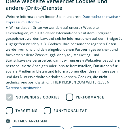
Diese Webseite verwendet Cookies und
Unsere Bereiche
andere (Dritt-)Dienste
Privatkunden
Weitere Informationen finden Sie in unseren:
Datenschutzhinweise •
Gewerbekunden
Impressum •
Kontakt
Karriere
Wir und auch Dritte verwenden auf unserer Webseite
Technologien, mit Hilfe derer Informationen auf dem Endgerät
Unternehmen
gespeichert werden bzw. auf solche Informationen auf dem Endgerät
Kontakt
zugegriffen werden, z.B. Cookies. Ihre personenbezogenen Daten
werden von uns und den eingebundenen Partnern gespeichert und
für verschiedene Zwecke, ggf. Analyse-, Marketing- und
Statistikzwecke verarbeitet, damit wir unseren Webseitenbesuchern
personalisierte Anzeigen oder Inhalte bereitstellen, Funktionen für
soziale Medien anbieten und Informationen über deren Interessen
und das Nutzerverhalten erhalten können. Cookies, die nicht
technisch-notwendig sind,... HIER KLICKEN ZUM WEITERLESEN
Datenschutzhinweise
NOTWENDIGE COOKIES
PERFORMANCE
TARGETING
FUNKTIONALITÄT
DETAILS ANZEIGEN