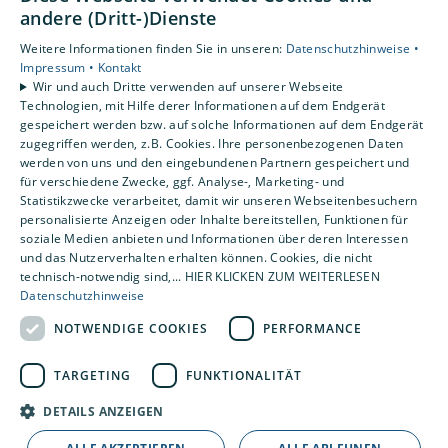
Unsere Bereiche
andere (Dritt-)Dienste
Privatkunden
Weitere Informationen finden Sie in unseren:
Datenschutzhinweise •
Gewerbekunden
Impressum •
Kontakt
Karriere
Wir und auch Dritte verwenden auf unserer Webseite
Technologien, mit Hilfe derer Informationen auf dem Endgerät
Unternehmen
gespeichert werden bzw. auf solche Informationen auf dem Endgerät
Kontakt
zugegriffen werden, z.B. Cookies. Ihre personenbezogenen Daten
werden von uns und den eingebundenen Partnern gespeichert und
für verschiedene Zwecke, ggf. Analyse-, Marketing- und
Statistikzwecke verarbeitet, damit wir unseren Webseitenbesuchern
personalisierte Anzeigen oder Inhalte bereitstellen, Funktionen für
soziale Medien anbieten und Informationen über deren Interessen
und das Nutzerverhalten erhalten können. Cookies, die nicht
technisch-notwendig sind,... HIER KLICKEN ZUM WEITERLESEN
Datenschutzhinweise
NOTWENDIGE COOKIES
PERFORMANCE
TARGETING
FUNKTIONALITÄT
DETAILS ANZEIGEN