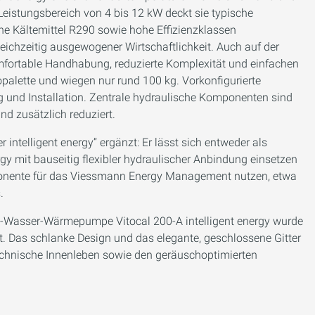
Leistungsbereich von 4 bis 12 kW deckt sie typische
e Kältemittel R290 sowie hohe Effizienzklassen
leichzeitig ausgewogener Wirtschaftlichkeit. Auch auf der
komfortable Handhabung, reduzierte Komplexität und einfachen
palette und wiegen nur rund 100 kg. Vorkonfigurierte
g und Installation. Zentrale hydraulische Komponenten sind
nd zusätzlich reduziert.
 intelligent energy“ ergänzt: Er lässt sich entweder als
y mit bauseitig flexibler hydraulischer Anbindung einsetzen
nente für das Viessmann Energy Management nutzen, etwa
.
uft-Wasser-Wärmepumpe Vitocal 200-A intelligent energy wurde
 Das schlanke Design und das elegante, geschlossene Gitter
technische Innenleben sowie den geräuschoptimierten