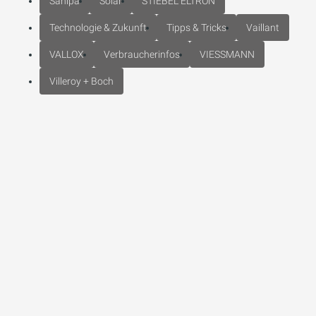
Sanipa
Solar
STIEBEL ELTRON
Technologie & Zukunft
Tipps & Tricks
Vaillant
VALLOX
Verbraucherinfos
VIESSMANN
Villeroy + Boch