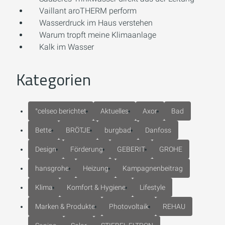
Vaillant aroTHERM perform
Wasserdruck im Haus verstehen
Warum tropft meine Klimaanlage
Kalk im Wasser
Kategorien
°celseo berichtet
Aktuelles
Axor
Bad
Bette
BRÖTJE
burgbad
Danfoss
Design
Förderung
GEBERIT
GROHE
hansgrohe
Heizung
Kampagnenbeitrag
Klima
Komfort & Hygiene
Lifestyle
Marken & Produkte
Photovoltaik
REHAU