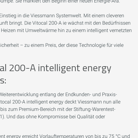
umpe. Sie markiert den Beginn einer neuen Energie-Ära.
Einstieg in die Viessmann Systemwelt. Mit einem cleveren
unft bringt. Die Vitocal 200-A ie wächst mit den Bedürfnissen
en Heizen mit Umweltwärme hin zu einem intelligent vernetzten
herheit – zu einem Preis, der diese Technologie für viele
l 200-A intelligent energy
s:
eiterentwicklung entlang der Endkunden- und Praxis-
ocal 200-A intelligent energy deckt Viessmann nun alle
bis zum Premium-Bereich mit der Stiftung-Warentest-
). Und das ohne Kompromisse bei Qualität oder
gent energy erreicht Vorlauftemperaturen von bis zu 75 °C und