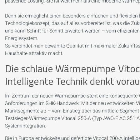
passende Lösung. Sie ist weit mehr als eine moderne Wärmep
Denn sie ermöglicht einen besonders einfachen und flexiblen 
Technologiekonzept, das auf alles vorbereitet ist, was die Zuk
und kann Schritt für Schritt erweitert werden – vom effizient
Energiesystem.
So verbindet man bewährte Qualität mit maximaler Zukunftssic
Haushalte attraktiv macht.
Die schlaue Wärmepumpe Vitoca
Intelligente Technik denkt vorau
Im Zentrum der neuen Wärmepumpe steht eine konsequente W
Anforderungen im SHK-Handwerk. Mit der neu entwickelten Vit
Marktsegmente ab – vom Einstieg über das mittlere Segment 
Testsieger-Wärmepumpe Vitocal 250-A (Typ AWO-E AC 251.A1
Systemintegration.
Die in Europa entwickelte und gefertigte Vitocal 200-A intelli