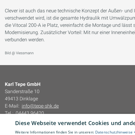
Clever ist auch das neue technische Konzept der Außen- und 
verschwendet wird, ist die gesamte Hydraulik mit Umwälzpump
die Vitocal 200-A ie Platz, vereinfacht die Montage und lässt s
Modernisierung. Zusätzlicher Vorteil: Mit nur einer Innenein
verbunden werden.
Bild @ Viessmann
Karl Tepe GmbH
Sanderstraße 10
49413 Dinklage
E-Mail:
info@tepe-shk.de
Tel.:
04443 96420
Diese Webseite verwendet Cookies und ander
Impressum
Barrierefreiheitserklärung
Weitere Informationen finden Sie in unseren:
Datenschutzhinweise 