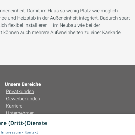
Inneneinheit. Damit im Haus so wenig Platz wie möglich
e und Heizstab in der Außeneinheit integriert. Dadurch spart
ich flexibel installieren – im Neubau wie bei der
heit können auch mehrere Außeneinheiten zu einer Kaskade
Unsere Bereiche
Privatkunden
Gewerbekunden
Karriere
Unternehmen
Kontakt
e (Dritt-)Dienste
•
Impressum •
Kontakt