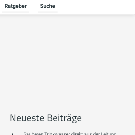
Ratgeber
Suche
mschalten
iere umschalten
Untermenü für Unternehmen umschalten
Untermenü für Ratgeber umschalten
Neueste Beiträge
Sauberes Trinkwasser direkt aus der Leitung