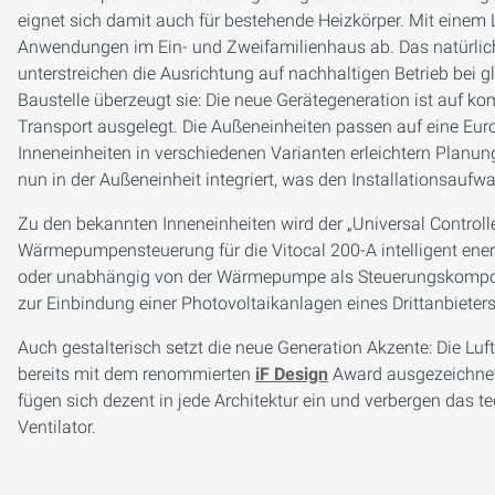
eignet sich damit auch für bestehende Heizkörper. Mit einem 
Anwendungen im Ein- und Zweifamilienhaus ab. Das natürlich
unterstreichen die Ausrichtung auf nachhaltigen Betrieb bei g
Baustelle überzeugt sie: Die neue Gerätegeneration ist auf 
Transport ausgelegt. Die Außeneinheiten passen auf eine Euro
Inneneinheiten in verschiedenen Varianten erleichtern Planun
nun in der Außeneinheit integriert, was den Installationsaufwa
Zu den bekannten Inneneinheiten wird der „Universal Controller
Wärmepumpensteuerung für die Vitocal 200-A intelligent energ
oder unabhängig von der Wärmepumpe als Steuerungskompo
zur Einbindung einer Photovoltaikanlagen eines Drittanbieters
Auch gestalterisch setzt die neue Generation Akzente: Die L
bereits mit dem renommierten
iF Design
Award ausgezeichnet.
fügen sich dezent in jede Architektur ein und verbergen das 
Ventilator.