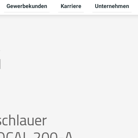
Gewerbekunden
Karriere
Unternehmen
Untermenü für Privatkunden umschalten
Untermenü für Gewerbekunden u
Untermenü für Karr
A
schlauer
OCAL 200-A