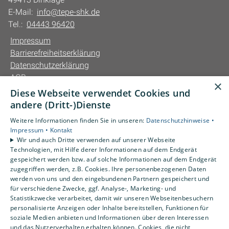
E-Mail:
info@tepe-shk.de
Tel.:
04443 96420
Impressum
Barrierefreiheitserklärung
Datenschutzerklärung
AGB
×
Diese Webseite verwendet Cookies und
Unsere Bereiche
andere (Dritt-)Dienste
Privatkunden
Weitere Informationen finden Sie in unseren:
Datenschutzhinweise •
Gewerbekunden
Impressum •
Kontakt
Karriere
Wir und auch Dritte verwenden auf unserer Webseite
Technologien, mit Hilfe derer Informationen auf dem Endgerät
Unternehmen
gespeichert werden bzw. auf solche Informationen auf dem Endgerät
Kontakt
zugegriffen werden, z.B. Cookies. Ihre personenbezogenen Daten
werden von uns und den eingebundenen Partnern gespeichert und
für verschiedene Zwecke, ggf. Analyse-, Marketing- und
Statistikzwecke verarbeitet, damit wir unseren Webseitenbesuchern
personalisierte Anzeigen oder Inhalte bereitstellen, Funktionen für
soziale Medien anbieten und Informationen über deren Interessen
und das Nutzerverhalten erhalten können. Cookies, die nicht