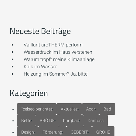
Neueste Beiträge
Vaillant aroTHERM perform
Wasserdruck im Haus verstehen
Warum tropft meine Klimaanlage
Kalk im Wasser
Heizung im Sommer? Ja, bitte!
Kategorien
°celseo berichtet
Aktuelles
Axor
Bad
Bette
BRÖTJE
burgbad
Danfoss
Design
Förderung
GEBERIT
GROHE