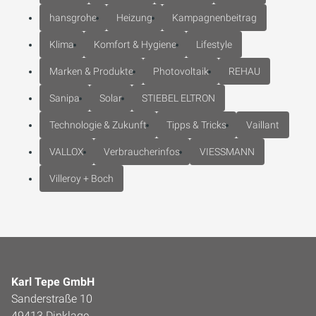
hansgrohe
Heizung
Kampagnenbeitrag
Klima
Komfort & Hygiene
Lifestyle
Marken & Produkte
Photovoltaik
REHAU
Sanipa
Solar
STIEBEL ELTRON
Technologie & Zukunft
Tipps & Tricks
Vaillant
VALLOX
Verbraucherinfos
VIESSMANN
Villeroy + Boch
Karl Tepe GmbH
Sanderstraße 10
49413 Dinklage