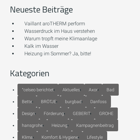
Neueste Beiträge
Vaillant aroTHERM perform
Wasserdruck im Haus verstehen
Warum tropft meine Klimaanlage
Kalk im Wasser
Heizung im Sommer? Ja, bitte!
Kategorien
°celseo berichtet
Aktuelles
Axor
Bad
Bette
BRÖTJE
burgbad
Danfoss
Design
Förderung
GEBERIT
GROHE
hansgrohe
Heizung
Kampagnenbeitrag
Klima
Komfort & Hygiene
Lifestyle