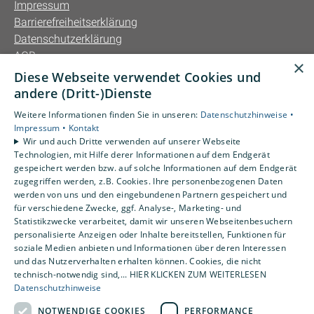
Impressum
Barrierefreiheitserklärung
Datenschutzerklärung
AGB
×
Diese Webseite verwendet Cookies und
Unsere Bereiche
andere (Dritt-)Dienste
Privatkunden
Weitere Informationen finden Sie in unseren:
Datenschutzhinweise •
Gewerbekunden
Impressum •
Kontakt
Karriere
Wir und auch Dritte verwenden auf unserer Webseite
Technologien, mit Hilfe derer Informationen auf dem Endgerät
Unternehmen
gespeichert werden bzw. auf solche Informationen auf dem Endgerät
Kontakt
zugegriffen werden, z.B. Cookies. Ihre personenbezogenen Daten
werden von uns und den eingebundenen Partnern gespeichert und
für verschiedene Zwecke, ggf. Analyse-, Marketing- und
Statistikzwecke verarbeitet, damit wir unseren Webseitenbesuchern
personalisierte Anzeigen oder Inhalte bereitstellen, Funktionen für
soziale Medien anbieten und Informationen über deren Interessen
und das Nutzerverhalten erhalten können. Cookies, die nicht
technisch-notwendig sind,... HIER KLICKEN ZUM WEITERLESEN
Datenschutzhinweise
NOTWENDIGE COOKIES
PERFORMANCE