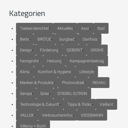
Kategorien
°celseo berichtet
Aktuelles
Axor
Bad
Bette
BRÖTJE
burgbad
Danfoss
Design
Förderung
GEBERIT
GROHE
hansgrohe
Heizung
Kampagnenbeitrag
Klima
Komfort & Hygiene
Lifestyle
Marken & Produkte
Photovoltaik
REHAU
Sanipa
Solar
STIEBEL ELTRON
Technologie & Zukunft
Tipps & Tricks
Vaillant
VALLOX
Verbraucherinfos
VIESSMANN
Villeroy + Boch