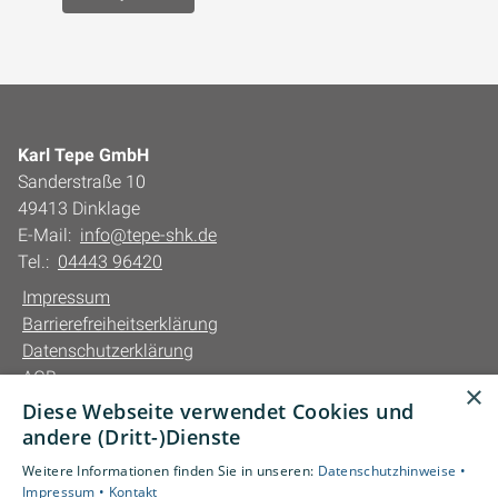
Karl Tepe GmbH
Sanderstraße 10
49413 Dinklage
E-Mail:
info@tepe-shk.de
Tel.:
04443 96420
Impressum
Barrierefreiheitserklärung
Datenschutzerklärung
AGB
×
Diese Webseite verwendet Cookies und
Unsere Bereiche
andere (Dritt-)Dienste
Privatkunden
Weitere Informationen finden Sie in unseren:
Datenschutzhinweise •
Gewerbekunden
Impressum •
Kontakt