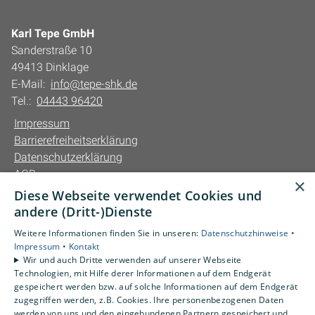
Karl Tepe GmbH
Sanderstraße 10
49413 Dinklage
E-Mail:
info@tepe-shk.de
Tel.:
04443 96420
Impressum
Barrierefreiheitserklärung
Datenschutzerklärung
AGB
×
Diese Webseite verwendet Cookies und
Unsere Bereiche
andere (Dritt-)Dienste
Privatkunden
Weitere Informationen finden Sie in unseren:
Datenschutzhinweise •
Gewerbekunden
Impressum •
Kontakt
Karriere
Wir und auch Dritte verwenden auf unserer Webseite
Technologien, mit Hilfe derer Informationen auf dem Endgerät
Unternehmen
gespeichert werden bzw. auf solche Informationen auf dem Endgerät
Kontakt
zugegriffen werden, z.B. Cookies. Ihre personenbezogenen Daten
werden von uns und den eingebundenen Partnern gespeichert und