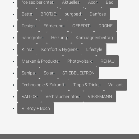
°celseo berichtet
Aktuelles
Axor
Bad
Bette
BRÖTJE
burgbad
Danfoss
Design
Förderung
GEBERIT
GROHE
hansgrohe
Heizung
Kampagnenbeitrag
Klima
Komfort & Hygiene
Lifestyle
Marken & Produkte
Photovoltaik
REHAU
Sanipa
Solar
STIEBEL ELTRON
Technologie & Zukunft
Tipps & Tricks
Vaillant
VALLOX
Verbraucherinfos
VIESSMANN
Villeroy + Boch