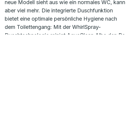
neue Modell sieht aus wie ein normales WC, kann
aber viel mehr. Die integrierte Duschfunktion
bietet eine optimale persönliche Hygiene nach
dem Toilettengang: Mit der WhirlSpray-
Duschtechnologie reinigt AquaClean Alba den Po
angenehm belebend und effektiv mit
körperwarmem Wasser. Wer darüber hinaus Wert
auf eine Geruchsabsaugung legt, kann optional
das Geberit DuoFresh Modul einfach und
problemlos ergänzen. Die wichtigsten Dusch-
Funktionen lassen sich bequem mit der
selbsterklärenden Fernbedienung steuern. Weitere
Einstellungen sind via Geberit Home App
möglich. Margit Pfeifer, Head of Geberit
AquaClean, ist überzeugt: „Es gibt keinen Grund
mehr, bei der Badausstattung auf ein Dusch-WC