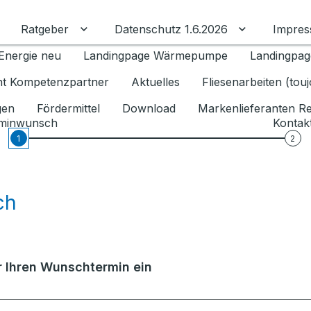
Ratgeber
Datenschutz 1.6.2026
Impre
Untermenü für Ratgeber umschalten
Untermenü f
Energie neu
Landingpage Wärmepumpe
Landingpag
ant Kompetenzpartner
Aktuelles
Fliesenarbeiten (tou
gen
Fördermittel
Download
Markenlieferanten R
minwunsch
Kontak
1
2
ch
er Ihren Wunschtermin ein