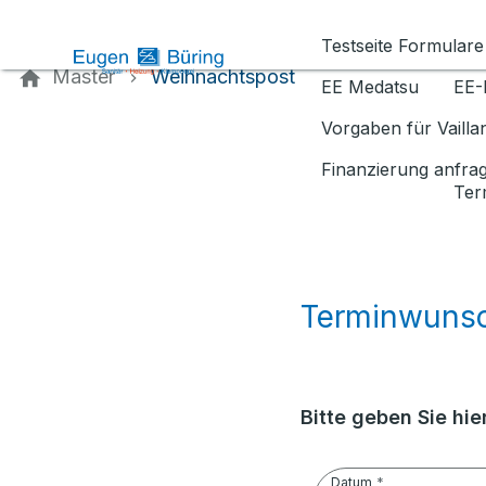
Kontaktieren Sie uns
Testseite Formulare
Master
Weihnachtspost
EE Medatsu
EE-
Vorgaben für Vaill
Finanzierung anfra
Ter
Terminwuns
Bitte geben Sie hi
Datum