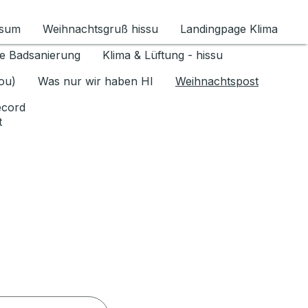
ssum
Weihnachtsgruß hissu
Landingpage Klima
ür Datenschutz 1.6.2026 umschalten
e Badsanierung
Klima & Lüftung - hissu
jou)
Was nur wir haben HI
Weihnachtspost
ecord
t