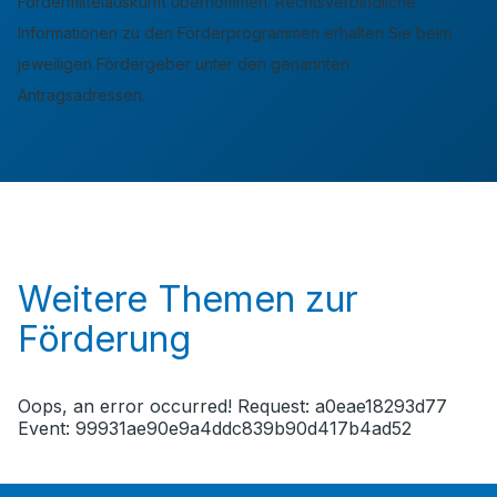
Fördermittelauskunft übernommen. Rechtsverbindliche
Informationen zu den Förderprogrammen erhalten Sie beim
jeweiligen Fördergeber unter den genannten
Antragsadressen.
Weitere Themen zur
Förderung
Oops, an error occurred! Request: a0eae18293d77
Event: 99931ae90e9a4ddc839b90d417b4ad52