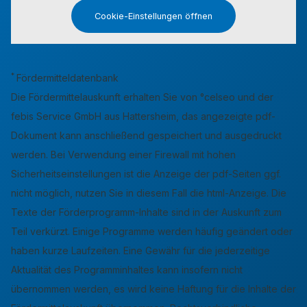
Cookie-Einstellungen öffnen
*
Fördermitteldatenbank
Die Fördermittelauskunft erhalten Sie von °celseo und der
febis Service GmbH aus Hattersheim, das angezeigte pdf-
Dokument kann anschließend gespeichert und ausgedruckt
werden. Bei Verwendung einer Firewall mit hohen
Sicherheitseinstellungen ist die Anzeige der pdf-Seiten ggf.
nicht möglich, nutzen Sie in diesem Fall die html-Anzeige. Die
Texte der Förderprogramm-Inhalte sind in der Auskunft zum
Teil verkürzt. Einige Programme werden häufig geändert oder
haben kurze Laufzeiten. Eine Gewähr für die jederzeitige
Aktualität des Programminhaltes kann insofern nicht
übernommen werden, es wird keine Haftung für die Inhalte der