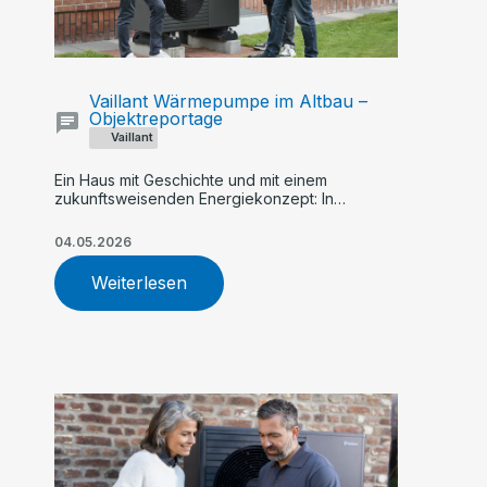
Vaillant Wärmepumpe im Altbau –
Objektreportage
Vaillant
Ein Haus mit Geschichte und mit einem
zukunftsweisenden Energiekonzept: In
Steinfeld heizt Familie große Holthaus hybrid
mit einer Kombination aus Wärmepumpe und
04.05.2026
Gas-Brennwertkessel
Weiterlesen