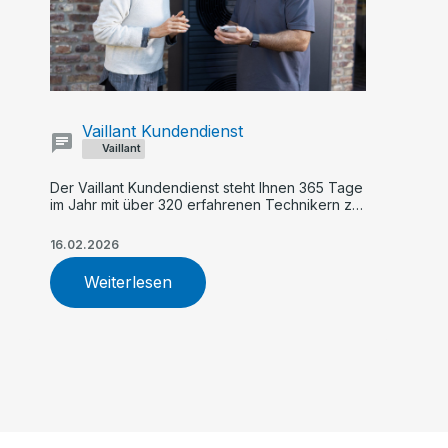
Vaillant Kundendienst
Vaillant
Der Vaillant Kundendienst steht Ihnen 365 Tage
im Jahr mit über 320 erfahrenen Technikern zur
Verfügung. Profitieren Sie von schneller Hilfe,
TÜV-zertifiziertem Service, zuverlässiger
16.02.2026
Wartung und fachgerechter Reparatur Ihrer
Heizungsanlage.
Weiterlesen