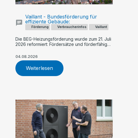
Vaillant - Bundesförderung für
effiziente Gebäude:
Förderung
Verbraucherinfos
Vaillant
Die BEG-Heizungsförderung wurde zum 21. Juli
2026 reformiert: Fördersätze und förderfähige
Kosten sinken künftig schrittweise, während
Geringverdiener und Familien stärker
04.08.2026
profitieren. Ein früher Antrag – etwa für eine
Vaillant Wärmepumpe – kann sich finanziell
Weiterlesen
lohnen.