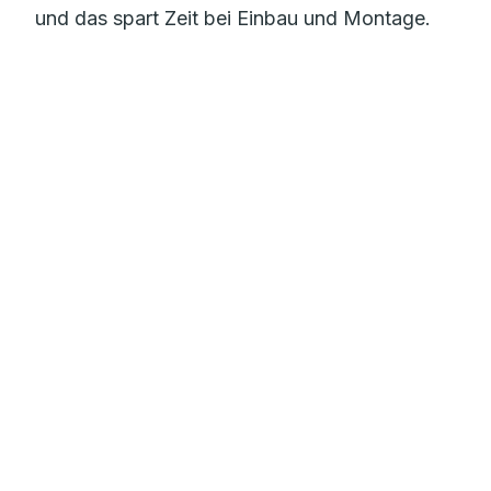
und das spart Zeit bei Einbau und Montage.
Mehr zur Flächenheizung
Sauberes Trinkwasser
mit dem RAUTITAN Trinkwassersystem
Gebäudeentwässerung
für Einfamilienhäuser und Großobjekte