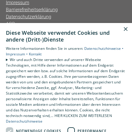
Impressum
Barrierefreiheitserklärung
Datenschutzerklärung
AGB
×
Diese Webseite verwendet Cookies und
Unsere Bereiche
andere (Dritt-)Dienste
Privatkunden
Weitere Informationen finden Sie in unseren:
Datenschutzhinweise •
Gewerbekunden
Impressum •
Kontakt
Karriere
Wir und auch Dritte verwenden auf unserer Webseite
Technologien, mit Hilfe derer Informationen auf dem Endgerät
Unternehmen
gespeichert werden bzw. auf solche Informationen auf dem Endgerät
Kontakt
zugegriffen werden, z.B. Cookies. Ihre personenbezogenen Daten
werden von uns und den eingebundenen Partnern gespeichert und
für verschiedene Zwecke, ggf. Analyse-, Marketing- und
Statistikzwecke verarbeitet, damit wir unseren Webseitenbesuchern
personalisierte Anzeigen oder Inhalte bereitstellen, Funktionen für
soziale Medien anbieten und Informationen über deren Interessen
und das Nutzerverhalten erhalten können. Cookies, die nicht
technisch-notwendig sind,... HIER KLICKEN ZUM WEITERLESEN
Datenschutzhinweise
NOTWENDIGE COOKIES
PERFORMANCE