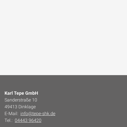
Karl Tepe GmbH
Sanderstraße 10
49413 Dinklage
E-Mail:
info@tepe-shk.de
Tel.:
04443 96420